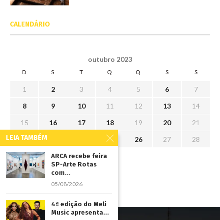
CALENDÁRIO
outubro 2023
D
S
T
Q
Q
S
S
1
2
3
4
5
6
7
8
9
10
11
12
13
14
15
16
17
18
19
20
21
LEIA TAMBÉM
22
23
24
25
26
27
28
29
30
31
ARCA recebe feira
SP-Arte Rotas
com...
« set
nov »
05/08/2026
4ª edição do Meli
Music apresenta...