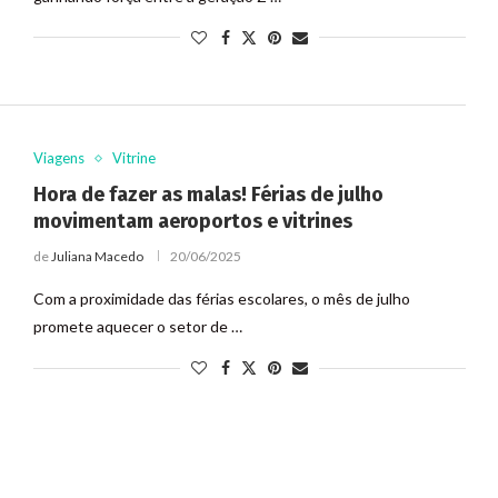
Viagens
Vitrine
Hora de fazer as malas! Férias de julho
movimentam aeroportos e vitrines
de
Juliana Macedo
20/06/2025
Com a proximidade das férias escolares, o mês de julho
promete aquecer o setor de …