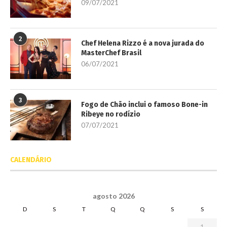
09/07/2021
2
Chef Helena Rizzo é a nova jurada do
MasterChef Brasil
06/07/2021
3
Fogo de Chão inclui o famoso Bone-in
Ribeye no rodízio
07/07/2021
CALENDÁRIO
agosto 2026
D
S
T
Q
Q
S
S
1