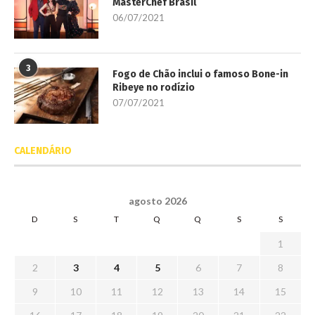
MasterChef Brasil
06/07/2021
3
Fogo de Chão inclui o famoso Bone-in
Ribeye no rodízio
07/07/2021
CALENDÁRIO
agosto 2026
D
S
T
Q
Q
S
S
1
2
3
4
5
6
7
8
9
10
11
12
13
14
15