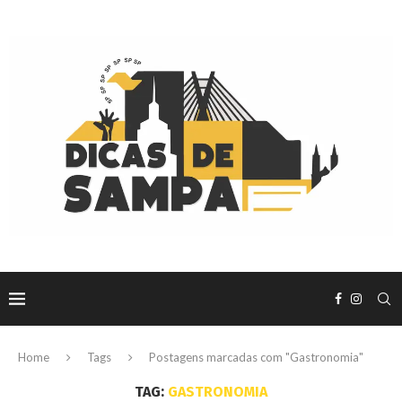
Home
Tags
Postagens marcadas com "Gastronomia"
TAG:
GASTRONOMIA