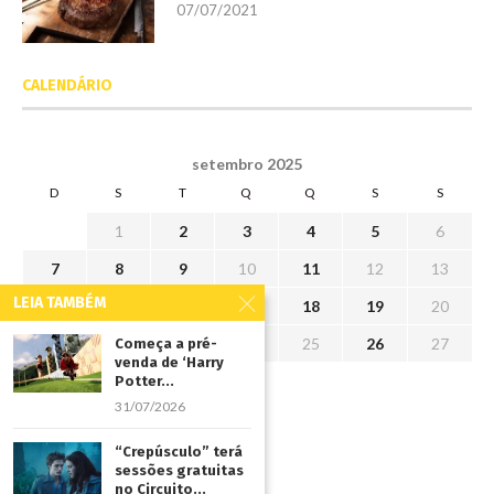
07/07/2021
CALENDÁRIO
setembro 2025
D
S
T
Q
Q
S
S
1
2
3
4
5
6
7
8
9
10
11
12
13
LEIA TAMBÉM
14
15
16
17
18
19
20
21
22
23
24
25
26
27
Começa a pré-
venda de ‘Harry
28
29
30
Potter...
31/07/2026
« ago
out »
“Crepúsculo” terá
sessões gratuitas
no Circuito...