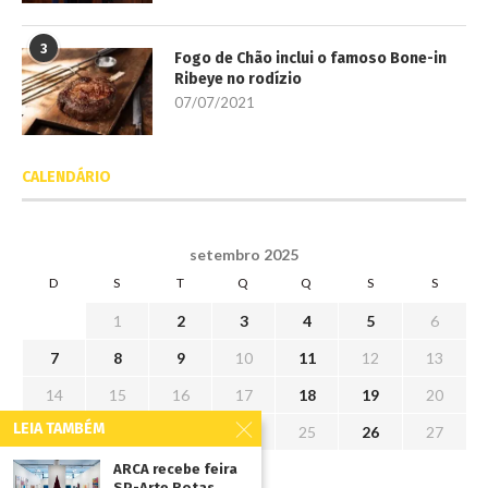
3
Fogo de Chão inclui o famoso Bone-in
Ribeye no rodízio
07/07/2021
CALENDÁRIO
setembro 2025
D
S
T
Q
Q
S
S
1
2
3
4
5
6
7
8
9
10
11
12
13
14
15
16
17
18
19
20
LEIA TAMBÉM
21
22
23
24
25
26
27
28
29
30
ARCA recebe feira
SP-Arte Rotas