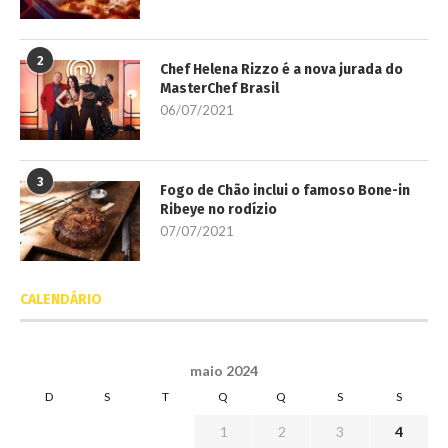
2
Chef Helena Rizzo é a nova jurada do
MasterChef Brasil
06/07/2021
3
Fogo de Chão inclui o famoso Bone-in
Ribeye no rodízio
07/07/2021
CALENDÁRIO
maio 2024
D
S
T
Q
Q
S
S
1
2
3
4