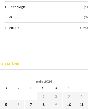
Tecnologia
(4)
Viagens
(3)
Vitrine
(195)
CALENDÁRIO
maio 2024
D
S
T
Q
Q
S
S
1
2
3
4
5
6
7
8
9
10
11