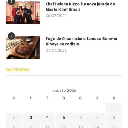
2
Chef Helena Rizzo é a nova jurada do
MasterChef Brasil
06/07/2021
3
Fogo de Chão inclui o famoso Bone-in
Ribeye no rodízio
07/07/2021
CALENDÁRIO
agosto 2026
D
S
T
Q
Q
S
S
1
2
3
4
5
6
7
8
9
10
11
12
13
14
15