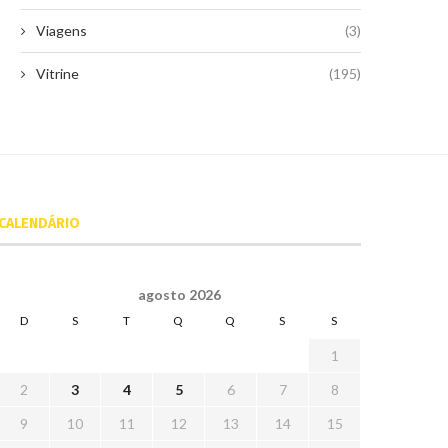
Viagens
(3)
Vitrine
(195)
CALENDÁRIO
agosto 2026
D
S
T
Q
Q
S
S
1
2
3
4
5
6
7
8
9
10
11
12
13
14
15