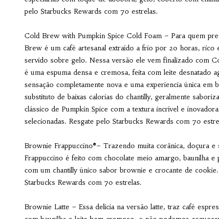
pelo Starbucks Rewards com 70 estrelas.
Cold Brew with Pumpkin Spice Cold Foam – Para quem preci
Brew é um café artesanal extraído a frio por 20 horas, rico
servido sobre gelo. Nessa versão ele vem finalizado com 
é uma espuma densa e cremosa, feita com leite desnatado ag
sensação completamente nova e uma experiencia única em b
substituto de baixas calorias do chantilly, geralmente sabori
clássico de Pumpkin Spice com a textura incrível e inovador
selecionadas. Resgate pelo Starbucks Rewards com 70 estre
Brownie Frappuccino®– Trazendo muita corânica, doçura e s
Frappuccino é feito com chocolate meio amargo, baunilha e 
com um chantilly único sabor brownie e crocante de cookie
Starbucks Rewards com 70 estrelas.
Brownie Latte – Essa delícia na versão latte, traz café es
com baunilha e leite bem cremoso, e não podemos esquecer