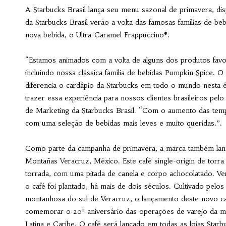
A Starbucks Brasil lança seu menu sazonal de primavera, disp
da Starbucks Brasil verão a volta das famosas famílias de 
nova bebida, o Ultra-Caramel Frappuccino®.
“Estamos animados com a volta de alguns dos produtos favor
incluindo nossa clássica família de bebidas Pumpkin Spice. 
diferencia o cardápio da Starbucks em todo o mundo nesta é
trazer essa experiência para nossos clientes brasileiros pelo
de Marketing da Starbucks Brasil. “Com o aumento das temp
com uma seleção de bebidas mais leves e muito queridas.”.
Como parte da campanha de primavera, a marca também lanç
Montañas Veracruz, México. Este café single-origin de torra
torrada, com uma pitada de canela e corpo achocolatado. V
o café foi plantado, há mais de dois séculos. Cultivado pelo
montanhosa do sul de Veracruz, o lançamento deste novo caf
comemorar o 20º aniversário das operações de varejo da m
Latina e Caribe. O café será lançado em todas as lojas Sta