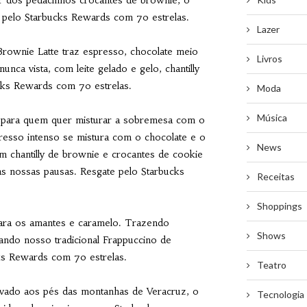
te pelo Starbucks Rewards com 70 estrelas.
Lazer
rownie Latte traz espresso, chocolate meio
Livros
nca vista, com leite gelado e gelo, chantilly
cks Rewards com 70 estrelas.
Moda
Música
o para quem quer misturar a sobremesa com o
esso intenso se mistura com o chocolate e o
News
m chantilly de brownie e crocantes de cookie
s nossas pausas. Resgate pelo Starbucks
Receitas
Shoppings
para os amantes e caramelo. Trazendo
Shows
mando nosso tradicional Frappuccino de
ks Rewards com 70 estrelas.
Teatro
tivado aos pés das montanhas de Veracruz, o
Tecnologia