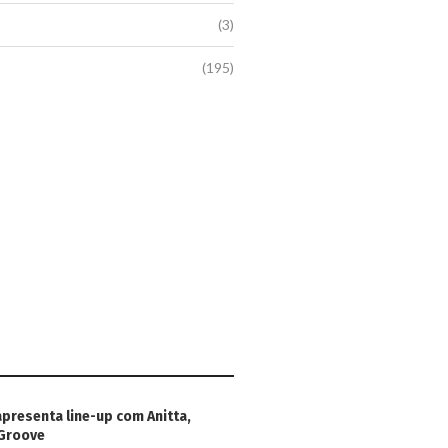
(3)
(195)
apresenta line-up com Anitta,
 Groove