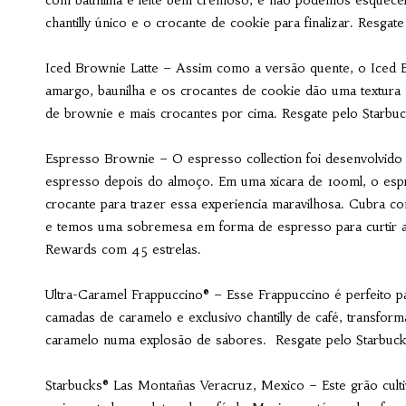
chantilly único e o crocante de cookie para finalizar. Resga
Iced Brownie Latte – Assim como a versão quente, o Iced B
amargo, baunilha e os crocantes de cookie dão uma textura nu
de brownie e mais crocantes por cima. Resgate pelo Starbu
Espresso Brownie – O espresso collection foi desenvolvid
espresso depois do almoço. Em uma xicara de 100ml, o espr
crocante para trazer essa experiencia maravilhosa. Cubra co
e temos uma sobremesa em forma de espresso para curtir a
Rewards com 45 estrelas.
Ultra-Caramel Frappuccino® – Esse Frappuccino é perfeito 
camadas de caramelo e exclusivo chantilly de café, transfor
caramelo numa explosão de sabores. Resgate pelo Starbuc
Starbucks® Las Montañas Veracruz, Mexico
– Este grão cul