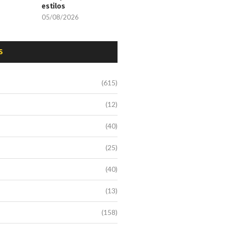
estilos
05/08/2026
S
(615)
(12)
(40)
(25)
(40)
(13)
(158)