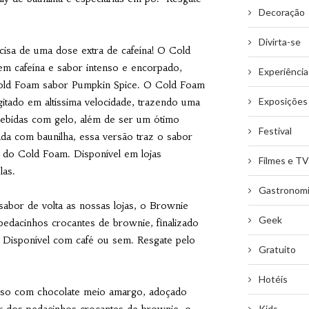
Decoração
Divirta-se
sa de uma dose extra de cafeína! O Cold
 em cafeína e sabor intenso e encorpado,
Experiência
Cold Foam sabor Pumpkin Spice. O Cold Foam
Exposições
itado em altíssima velocidade, trazendo uma
ebidas com gelo, além de ser um ótimo
Festival
zada com baunilha, essa versão traz o sabor
a do Cold Foam. Disponível em lojas
Filmes e TV
las.
Gastronom
abor de volta as nossas lojas, o Brownie
Geek
pedacinhos crocantes de brownie, finalizado
. Disponível com café ou sem. Resgate pelo
Gratuito
Hotéis
presso com chocolate meio amargo, adoçado
Kids
 dos pedacinhos crocantes de brownie, o