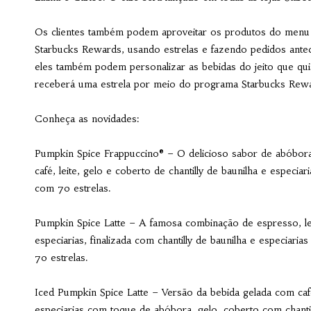
Os clientes também podem aproveitar os produtos do menu
Starbucks Rewards, usando estrelas e fazendo pedidos anteci
eles também podem personalizar as bebidas do jeito que qui
receberá uma estrela por meio do programa Starbucks Rew
Conheça as novidades:
Pumpkin Spice Frappuccino® – O delicioso sabor de abóbora 
café, leite, gelo e coberto de chantilly de baunilha e espec
com 70 estrelas.
Pumpkin Spice Latte – A famosa combinação de espresso, le
especiarias, finalizada com chantilly de baunilha e especia
70 estrelas.
Iced Pumpkin Spice Latte – Versão da bebida gelada com café
especiarias com toque de abóbora, gelo, coberto com chanti