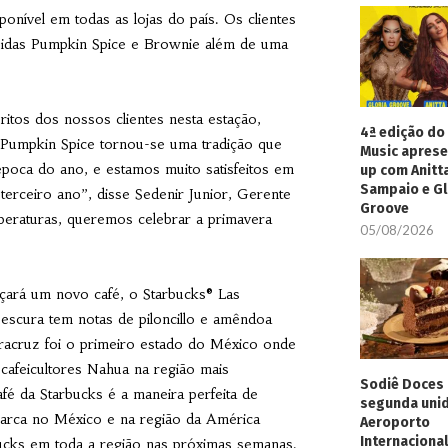
onível em todas as lojas do país. Os clientes
bebidas Pumpkin Spice e Brownie além de uma
itos dos nossos clientes nesta estação,
4ª edição do 
O Pumpkin Spice tornou-se uma tradição que
Music aprese
poca do ano, e estamos muito satisfeitos em
up com Anitt
Sampaio e Gl
 terceiro ano”, disse Sedenir Junior, Gerente
Groove
eraturas, queremos celebrar a primavera
05/08/2026
ará um novo café, o Starbucks® Las
 escura tem notas de piloncillo e amêndoa
eracruz foi o primeiro estado do México onde
s cafeicultores Nahua na região mais
Sodiê Doces 
é da Starbucks é a maneira perfeita de
segunda uni
arca no México e na região da América
Aeroporto
Internacional
rbucks em toda a região nas próximas semanas.