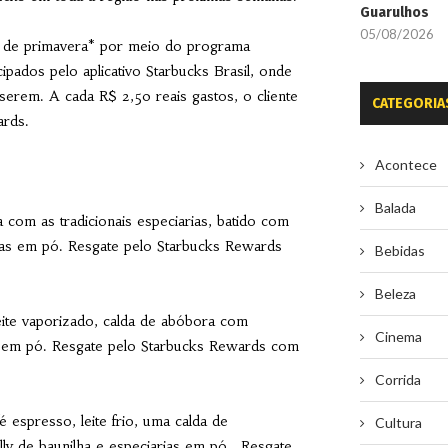
Guarulhos
05/08/2026
 de primavera* por meio do programa
pados pelo aplicativo Starbucks Brasil, onde
serem. A cada R$ 2,50 reais gastos, o cliente
CATEGORIA
ards.
Acontece
Balada
com as tradicionais especiarias, batido com
iarias em pó. Resgate pelo Starbucks Rewards
Bebidas
Beleza
ite vaporizado, calda de abóbora com
Cinema
rias em pó. Resgate pelo Starbucks Rewards com
Corrida
 espresso, leite frio, uma calda de
Cultura
lly de baunilha e especiarias em pó. Resgate