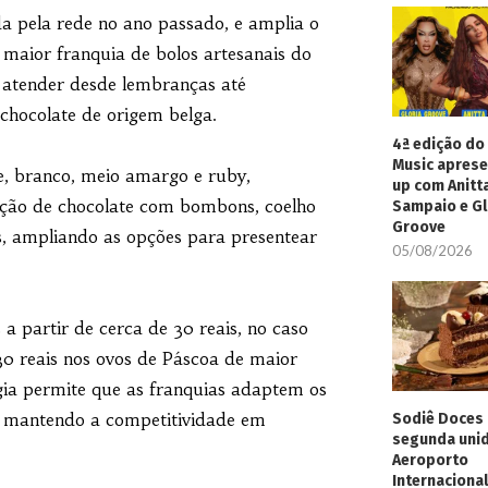
da pela rede no ano passado, e amplia o
 maior franquia de bolos artesanais do
 atender desde lembranças até
chocolate de origem belga.
4ª edição do 
Music aprese
te, branco, meio amargo e ruby,
up com Anitt
ção de chocolate com bombons, coelho
Sampaio e Gl
Groove
s, ampliando as opções para presentear
05/08/2026
 partir de cerca de 30 reais, no caso
0 reais nos ovos de Páscoa de maior
gia permite que as franquias adaptem os
, mantendo a competitividade em
Sodiê Doces 
segunda uni
Aeroporto
Internacional