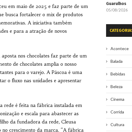
Guarulhos
eceu em maio de 2025 e faz parte de um
05/08/2026
ue busca fortalecer o mix de produtos
memorativas. A iniciativa também
CATEGORIA
ades e para a atração de novos
Acontece
a aposta nos chocolates faz parte de um
Balada
ento de chocolates amplia o nosso
ortantes para o varejo. A Páscoa é uma
Bebidas
tar o fluxo nas unidades e apresentar
Beleza
Cinema
rede é feita na fábrica instalada em
Corrida
ronização e escala para abastecer as
filho da fundadora da rede, Cleusa
Cultura
co no crescimento da marca. “A fábrica