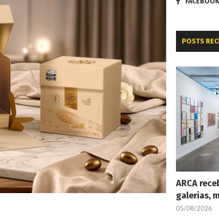
FACEBOO
POSTS REC
ARCA receb
galerias, 
05/08/2026