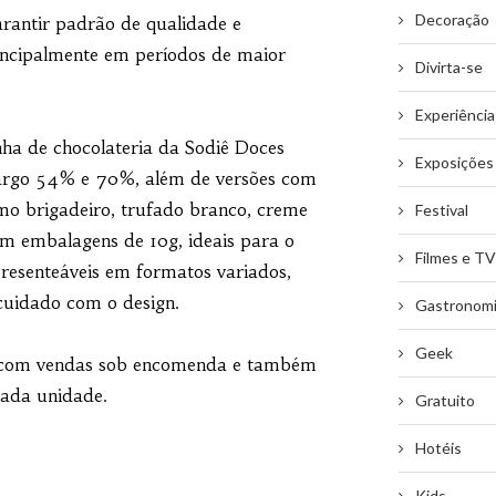
Decoração
arantir padrão de qualidade e
incipalmente em períodos de maior
Divirta-se
Experiência
nha de chocolateria da Sodiê Doces
Exposições
amargo 54% e 70%, além de versões com
mo brigadeiro, trufado branco, creme
Festival
em embalagens de 10g, ideais para o
Filmes e TV
presenteáveis em formatos variados,
cuidado com o design.
Gastronom
Geek
s, com vendas sob encomenda e também
cada unidade.
Gratuito
Hotéis
Kids