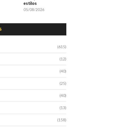
estilos
05/08/2026
S
(615)
(12)
(40)
(25)
(40)
(13)
(158)