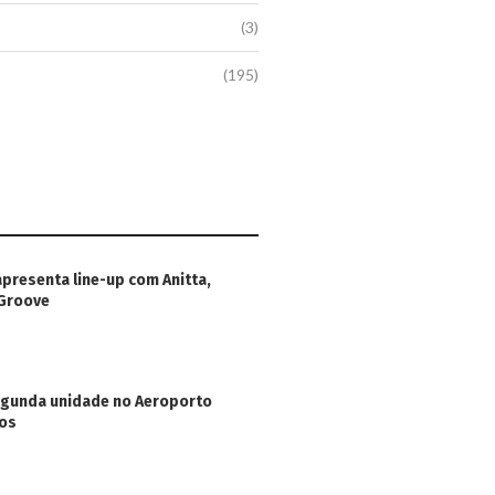
(3)
(195)
apresenta line-up com Anitta,
 Groove
egunda unidade no Aeroporto
hos