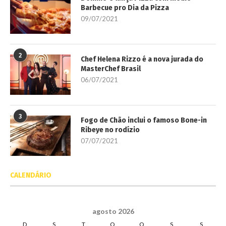
Barbecue pro Dia da Pizza
09/07/2021
2
Chef Helena Rizzo é a nova jurada do
MasterChef Brasil
06/07/2021
3
Fogo de Chão inclui o famoso Bone-in
Ribeye no rodízio
07/07/2021
CALENDÁRIO
agosto 2026
D
S
T
Q
Q
S
S