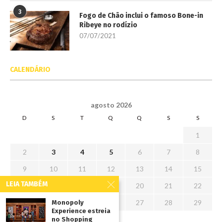
3
Fogo de Chão inclui o famoso Bone-in
Ribeye no rodízio
07/07/2021
CALENDÁRIO
agosto 2026
D
S
T
Q
Q
S
S
1
2
3
4
5
6
7
8
9
10
11
12
13
14
15
LEIA TAMBÉM
16
17
18
19
20
21
22
23
24
25
26
27
28
29
Monopoly
Experience estreia
30
31
no Shopping