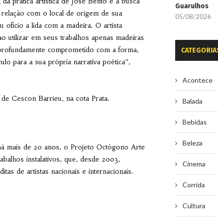
 da prática artística de José Bento é a busca
Guarulhos
ta relação com o local de origem de sua
05/08/2026
fício a lida com a madeira. O artista
 utilizar em seus trabalhos apenas madeiras
ta profundamente comprometido com a forma,
CATEGORIA
o para a sua própria narrativa poética”,
Acontece
 de Cescon Barrieu, na cota Prata.
Balada
Bebidas
Beleza
, há mais de 20 anos, o Projeto Octógono Arte
balhos instalativos, que, desde 2003,
Cinema
tas de artistas nacionais e internacionais.
Corrida
Cultura