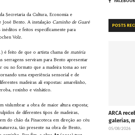
FACEBOO
da Secretaria da Cultura, Economia e
e José Bento. A instalação
Caminho de Guaré
POSTS REC
inéditos e feitos especificamente para
ochen Volz.
) é feito de que o artista chama de
matéria
jas serragens serviram para Bento apresentar
cor ou no formato que a madeira toma ao ser
tornando uma experiência sensorial e de
iferentes madeiras ali expostas: amarelinho,
peroba, roxinho e vinhático.
m vislumbrar a obra de maior altura exposta;
ARCA receb
ulpidos de diferentes tipos de madeiras,
galerias, 
saem do chão da Pinacoteca em direção ao céu
natureza, tão presente na obra de Bento,
05/08/2026