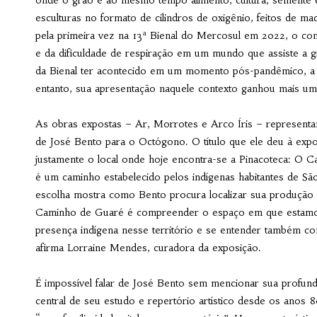
onde o grão é ao mesmo tempo alimento, cultura, semente 
esculturas no formato de cilindros de oxigênio, feitos de ma
pela primeira vez na 13ª Bienal do Mercosul em 2022, o conj
e da dificuldade de respiração em um mundo que assiste a g
da Bienal ter acontecido em um momento pós-pandêmico, a o
entanto, sua apresentação naquele contexto ganhou mais um
As obras expostas – Ar, Morrotes e Arco Íris – representam
de José Bento para o Octógono. O título que ele deu à expo
justamente o local onde hoje encontra-se a Pinacoteca: O C
é um caminho estabelecido pelos indígenas habitantes de Sã
escolha mostra como Bento procura localizar sua produção n
Caminho de Guaré é compreender o espaço em que estamos
presença indígena nesse território e se entender também com
afirma Lorraine Mendes, curadora da exposição.
É impossível falar de José Bento sem mencionar sua profun
central de seu estudo e repertório artístico desde os ano