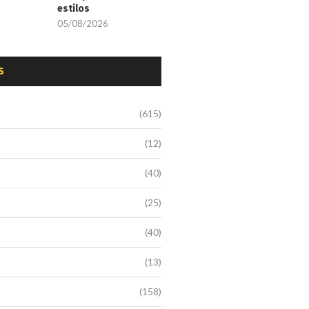
estilos
05/08/2026
S
(615)
(12)
(40)
(25)
(40)
(13)
(158)