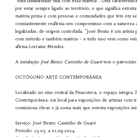
“uma familiaridade vital com essa matéria”. Uma característica
por estar sempre ligado ao território, o que significa estrei
matéria prima e com pessoas e comunidades que têm em seu o
constantemente reafirma seu compromisso com a natureza ao
legalizadas, de origem controlada. “José Bento é um artis
com método e também matéria – e tudo isso vem como veícul
afirma Lorraine Mendes.
A instalação
José Bento: Caminho de Guaré
tem o patrocínio
OCTÓGONO ARTE CONTEMPORÂNEA
Localizado no eixo central da Pinacoteca, o espaço integra
Contemporânea, um local para exposições de artistas com tra
comissiona obras e já soma mais que setenta exposições inédi
Serviço: José Bento: Caminho de Guaré
Período: 23.03. a 01.09.2024