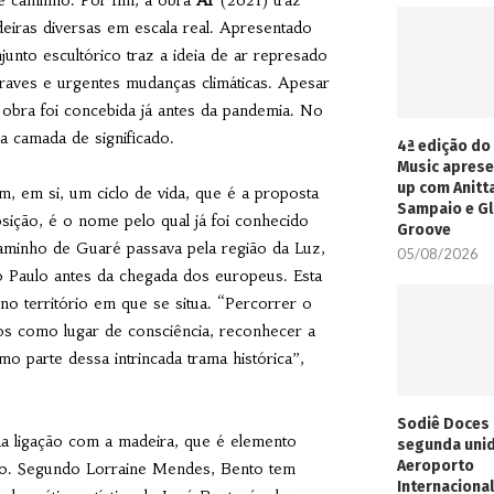
e caminho. Por fim, a obra
Ar
(2021) traz
deiras diversas em escala real. Apresentado
unto escultórico traz a ideia de ar represado
raves e urgentes mudanças climáticas. Apesar
bra foi concebida já antes da pandemia. No
a camada de significado.
4ª edição do 
Music aprese
up com Anitt
, em si, um ciclo de vida, que é a proposta
Sampaio e Gl
sição, é o nome pelo qual já foi conhecido
Groove
aminho de Guaré passava pela região da Luz,
05/08/2026
o Paulo antes da chegada dos europeus. Esta
o território em que se situa. “Percorrer o
 como lugar de consciência, reconhecer a
o parte dessa intrincada trama histórica”,
Sodiê Doces 
da ligação com a madeira, que é elemento
segunda uni
Aeroporto
s 80. Segundo Lorraine Mendes, Bento tem
Internacional