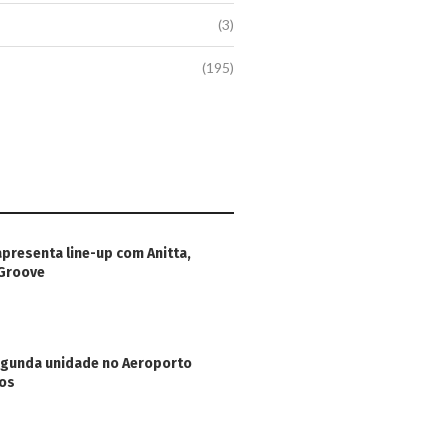
(3)
(195)
apresenta line-up com Anitta,
 Groove
egunda unidade no Aeroporto
hos