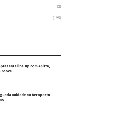
(3)
(195)
apresenta line-up com Anitta,
 Groove
egunda unidade no Aeroporto
hos