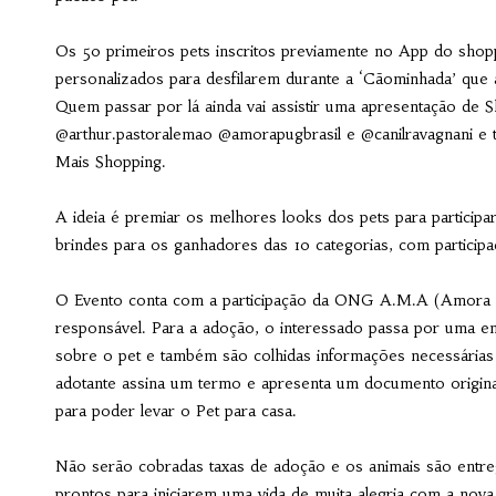
Os 50 primeiros pets inscritos previamente no App do shop
personalizados para desfilarem durante a ‘Cãominhada’ que 
Quem passar por lá ainda vai assistir uma apresentação de Sh
@arthur.pastoralemao @amorapugbrasil e @canilravagnani e 
Mais Shopping.
A ideia é premiar os melhores looks dos pets para particip
brindes para os ganhadores das 10 categorias, com participa
O Evento conta com a participação da ONG A.M.A (Amora 
responsável. Para a adoção, o interessado passa por uma en
sobre o pet e também são colhidas informações necessárias
adotante assina um termo e apresenta um documento origi
para poder levar o Pet para casa.
Não serão cobradas taxas de adoção e os animais são entre
prontos para iniciarem uma vida de muita alegria com a nova 