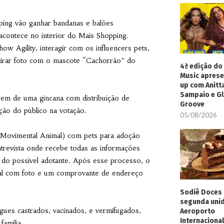
ping vão ganhar bandanas e balões
acontece no interior do Mais Shopping.
ow Agility, interagir com os influencers pets,
tirar foto com o mascote “Cachorrão” do
4ª edição do 
Music aprese
up com Anitt
Sampaio e Gl
arem de uma gincana com distribuição de
Groove
ção do público na votação.
05/08/2026
Movimental Animal) com pets para adoção
trevista onde recebe todas as informações
 do possível adotante. Após esse processo, o
nal com foto e um comprovante de endereço
Sodiê Doces 
segunda uni
gues castrados, vacinados, e vermifugados,
Aeroporto
Internacional
família.