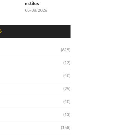
estilos
05/08/2026
S
(615)
(12)
(40)
(25)
(40)
(13)
(158)