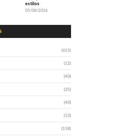
estilos
05/08/2026
S
(615)
(12)
(40)
(25)
(40)
(13)
(158)