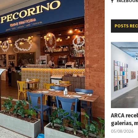
FACEBOO
POSTS REC
ARCA receb
galerias, 
05/08/2026