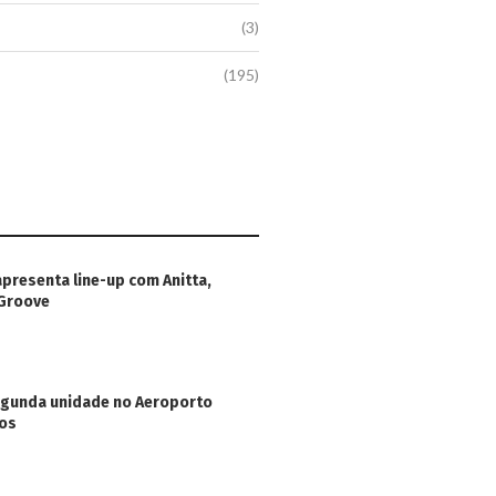
(3)
(195)
apresenta line-up com Anitta,
 Groove
egunda unidade no Aeroporto
hos