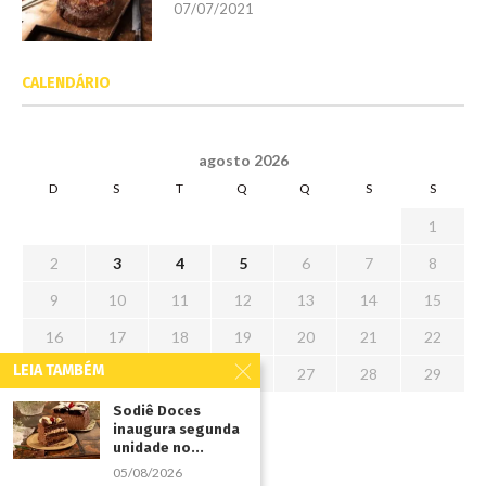
07/07/2021
CALENDÁRIO
agosto 2026
D
S
T
Q
Q
S
S
1
2
3
4
5
6
7
8
9
10
11
12
13
14
15
16
17
18
19
20
21
22
LEIA TAMBÉM
23
24
25
26
27
28
29
30
31
Sodiê Doces
inaugura segunda
unidade no...
« jul
05/08/2026