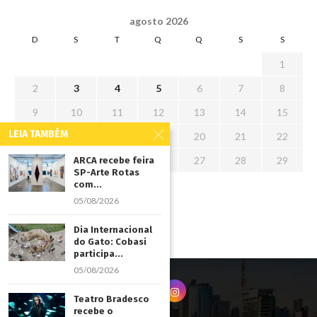
agosto 2026
D
S
T
Q
Q
S
S
1
2
3
4
5
6
7
8
9
10
11
12
13
14
15
LEIA TAMBÉM
16
17
18
19
20
21
22
23
24
25
26
27
28
29
ARCA recebe feira
SP-Arte Rotas
30
31
com...
05/08/2026
« jul
Dia Internacional
do Gato: Cobasi
participa...
05/08/2026
Teatro Bradesco
recebe o