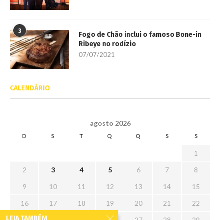
3
Fogo de Chão inclui o famoso Bone-in
Ribeye no rodízio
07/07/2021
CALENDÁRIO
agosto 2026
D
S
T
Q
Q
S
S
1
2
3
4
5
6
7
8
9
10
11
12
13
14
15
16
17
18
19
20
21
22
LEIA TAMBÉM
23
24
25
26
27
28
29