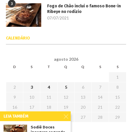
3
Fogo de Chão inclui o famoso Bone-in
Ribeye no rodízio
07/07/2021
CALENDÁRIO
agosto 2026
D
S
T
Q
Q
S
S
1
2
3
4
5
6
7
8
9
10
11
12
13
14
15
16
17
18
19
20
21
22
LEIA TAMBÉM
23
24
25
26
27
28
29
30
31
Sodiê Doces