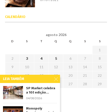
CALENDÁRIO
agosto 2026
D
S
T
Q
Q
S
S
1
2
3
4
5
6
7
8
9
10
11
12
13
14
15
16
17
18
19
20
21
22
LEIA TAMBÉM
23
24
25
26
27
28
29
SP Market celebra
30
31
a 10ª edição...
04/08/2026
« jul
Monopoly