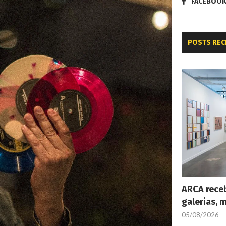
FACEBOO
POSTS REC
ARCA receb
galerias, 
05/08/2026