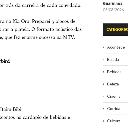
Guarulhos
por trás da carreira de cada convidado.
05/08/2026
ira no Kia Ora. Preparei 3 blocos de
irar a plateia. O formato acústico das
CATEGORIA
te, que fez enorme sucesso na MTV.
Acontece
Balada
rbird
Bebidas
Beleza
Cinema
Corrida
Itaim Bibi
scontos no cardápio de bebidas e
Cultura