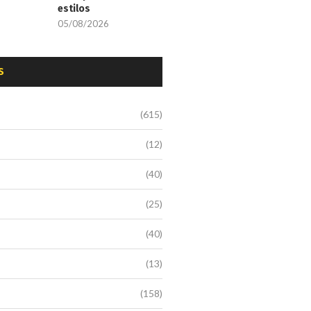
estilos
05/08/2026
S
(615)
(12)
(40)
(25)
(40)
(13)
(158)