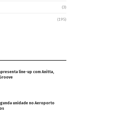
(3)
(195)
apresenta line-up com Anitta,
 Groove
egunda unidade no Aeroporto
hos