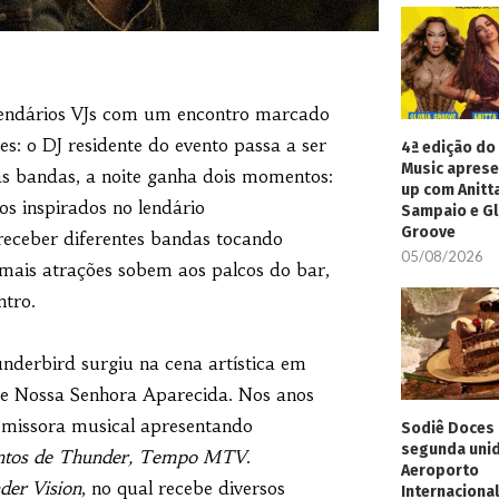
 lendários VJs com um encontro marcado
s: o DJ residente do evento passa a ser
4ª edição do 
Music aprese
s bandas, a noite ganha dois momentos:
up com Anitt
s inspirados no lendário
Sampaio e Gl
Groove
receber diferentes bandas tocando
05/08/2026
 mais atrações sobem aos palcos do bar,
ntro.
derbird surgiu na cena artística em
e Nossa Senhora Aparecida. Nos anos
 emissora musical apresentando
Sodiê Doces 
segunda uni
ontos de Thunder, Tempo MTV
.
Aeroporto
der Vision
, no qual recebe diversos
Internacional