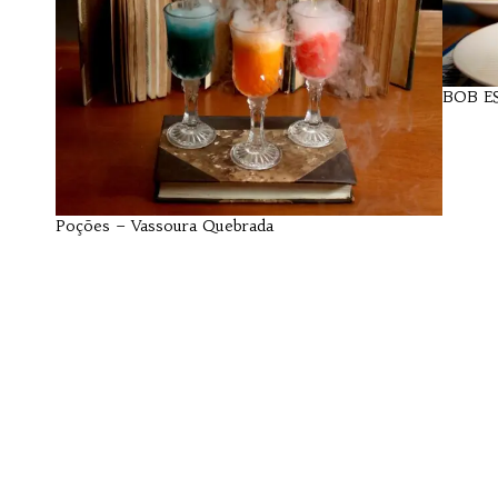
BOB E
Poções – Vassoura Quebrada