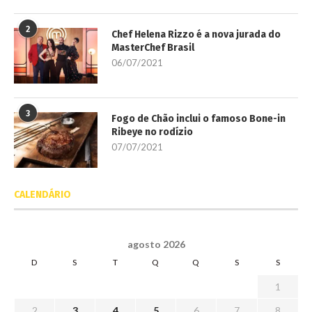
2
Chef Helena Rizzo é a nova jurada do
MasterChef Brasil
06/07/2021
3
Fogo de Chão inclui o famoso Bone-in
Ribeye no rodízio
07/07/2021
CALENDÁRIO
agosto 2026
D
S
T
Q
Q
S
S
1
2
3
4
5
6
7
8