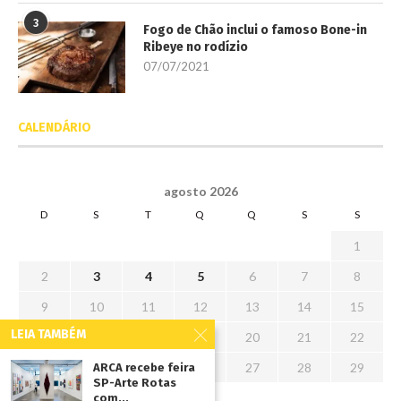
3
Fogo de Chão inclui o famoso Bone-in
Ribeye no rodízio
07/07/2021
CALENDÁRIO
agosto 2026
D
S
T
Q
Q
S
S
1
2
3
4
5
6
7
8
9
10
11
12
13
14
15
LEIA TAMBÉM
16
17
18
19
20
21
22
23
24
25
26
27
28
29
ARCA recebe feira
SP-Arte Rotas
30
31
com...