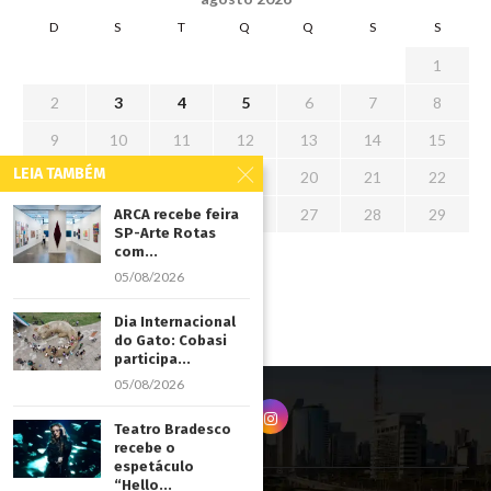
D
S
T
Q
Q
S
S
1
2
3
4
5
6
7
8
9
10
11
12
13
14
15
LEIA TAMBÉM
16
17
18
19
20
21
22
23
24
25
26
27
28
29
ARCA recebe feira
SP-Arte Rotas
30
31
com...
05/08/2026
« jul
Dia Internacional
do Gato: Cobasi
participa...
05/08/2026
Teatro Bradesco
recebe o
espetáculo
“Hello...