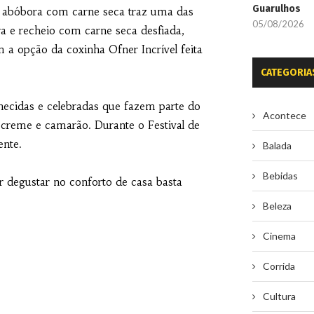
Guarulhos
e abóbora com carne seca traz uma das
05/08/2026
a e recheio com carne seca desfiada,
m a opção da coxinha Ofner Incrível feita
CATEGORIA
hecidas e celebradas que fazem parte do
Acontece
 creme e camarão. Durante o Festival de
ente.
Balada
Bebidas
r degustar no conforto de casa basta
Beleza
Cinema
Corrida
Cultura