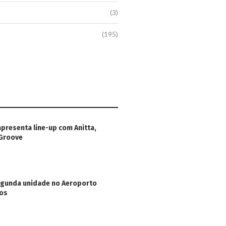
(3)
(195)
apresenta line-up com Anitta,
 Groove
egunda unidade no Aeroporto
hos