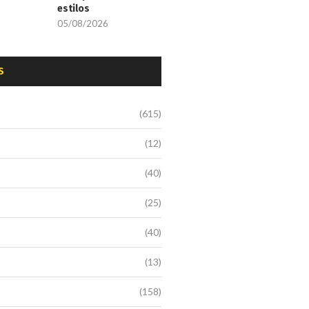
estilos
05/08/2026
S
(615)
(12)
(40)
(25)
(40)
(13)
(158)