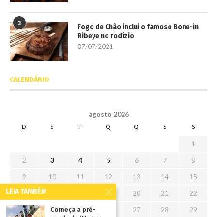
3
Fogo de Chão inclui o famoso Bone-in
Ribeye no rodízio
07/07/2021
CALENDÁRIO
agosto 2026
D
S
T
Q
Q
S
S
1
2
3
4
5
6
7
8
9
10
11
12
13
14
15
LEIA TAMBÉM
16
17
18
19
20
21
22
23
24
25
26
27
28
29
Começa a pré-