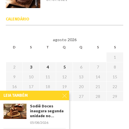
CALENDÁRIO
agosto 2026
D
S
T
Q
Q
S
S
1
2
3
4
5
6
7
8
9
10
11
12
13
14
15
16
17
18
19
20
21
22
LEIA TAMBÉM
23
24
25
26
27
28
29
30
31
Sodiê Doces
inaugura segunda
unidade no...
« jul
05/08/2026