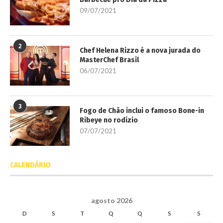
09/07/2021
2
Chef Helena Rizzo é a nova jurada do
MasterChef Brasil
06/07/2021
3
Fogo de Chão inclui o famoso Bone-in
Ribeye no rodízio
07/07/2021
CALENDÁRIO
agosto 2026
D
S
T
Q
Q
S
S