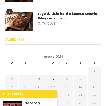
3
Fogo de Chão inclui o famoso Bone-in
Ribeye no rodízio
07/07/2021
CALENDÁRIO
agosto 2026
D
S
T
Q
Q
S
S
1
2
3
4
5
6
7
8
9
10
11
12
13
14
15
LEIA TAMBÉM
16
17
18
19
20
21
22
23
24
25
26
27
28
29
Monopoly