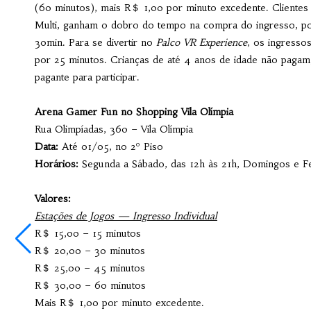
(60 minutos), mais R＄ 1,00 por minuto excedente. Clientes 
Multi, ganham o dobro do tempo na compra do ingresso, p
30min. Para se divertir no
Palco VR Experience
, os ingress
por 25 minutos. Crianças de até 4 anos de idade não paga
pagante para participar.
Arena Gamer Fun no Shopping Vila Olímpia
Rua Olimpíadas, 360 – Vila Olímpia
Data:
Até 01/05, no 2º Piso
Horários:
Segunda a Sábado, das 12h às 21h, Domingos e Fe
Valores:
Estações de Jogos — Ingresso Individual
R＄ 15,00 – 15 minutos
R＄ 20,00 – 30 minutos
R＄ 25,00 – 45 minutos
R＄ 30,00 – 60 minutos
Mais R＄ 1,00 por minuto excedente.