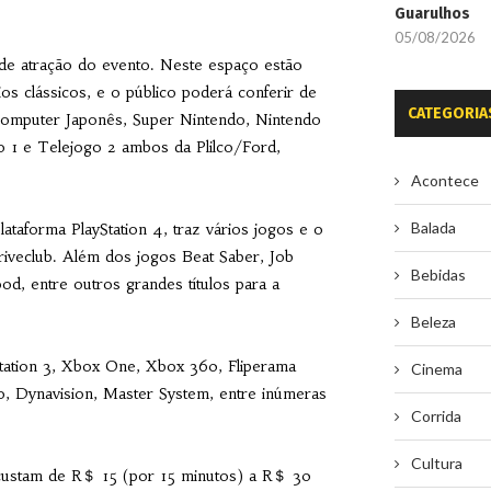
Guarulhos
05/08/2026
de atração do evento. Neste espaço estão
s clássicos, e o público poderá conferir de
CATEGORIA
 Computer Japonês, Super Nintendo, Nintendo
 1 e Telejogo 2 ambos da Plilco/Ford,
Acontece
Balada
lataforma PlayStation 4, traz vários jogos e o
veclub. Além dos jogos Beat Saber, Job
Bebidas
, entre outros grandes títulos para a
Beleza
tation 3, Xbox One, Xbox 360, Fliperama
Cinema
do, Dynavision, Master System, entre inúmeras
Corrida
Cultura
s custam de R＄ 15 (por 15 minutos) a R＄ 30