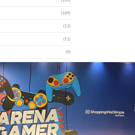
(189)
(12)
(11)
(9)
(1)
(1)
(104)
(140)
(93)
(4)