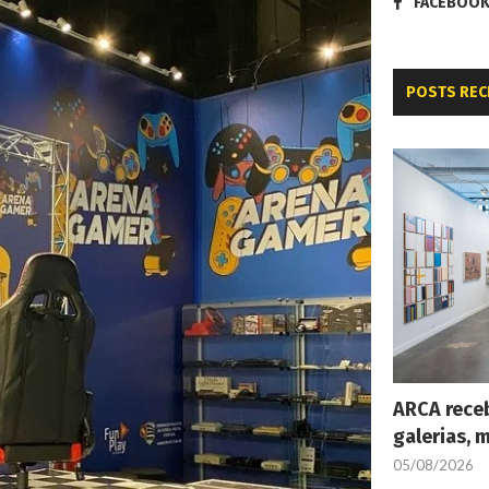
FACEBOO
POSTS REC
ARCA receb
galerias, 
05/08/2026