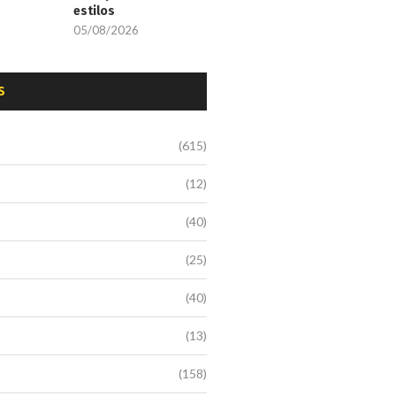
estilos
05/08/2026
S
(615)
(12)
(40)
(25)
(40)
(13)
(158)