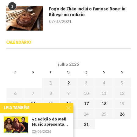
3
Fogo de Chão inclui o famoso Bone-in
Ribeye no rodízio
07/07/2021
CALENDÁRIO
julho 2025
D
S
T
Q
Q
S
S
1
2
3
4
5
6
7
8
9
10
11
12
13
14
15
16
17
18
19
LEIA TAMBÉM
20
21
22
23
24
25
26
4ª edição do Meli
27
28
29
30
31
Music apresenta...
05/08/2026
« jun
ago »