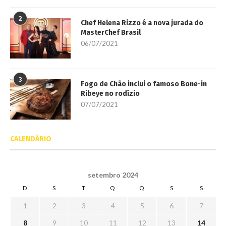
2
Chef Helena Rizzo é a nova jurada do
MasterChef Brasil
06/07/2021
3
Fogo de Chão inclui o famoso Bone-in
Ribeye no rodízio
07/07/2021
CALENDÁRIO
setembro 2024
D
S
T
Q
Q
S
S
1
2
3
4
5
6
7
8
9
10
11
12
13
14