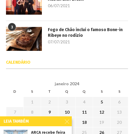
06/07/2021
3
Fogo de Chão inclui o famoso Bone-in
Ribeye no rodízio
07/07/2021
CALENDÁRIO
janeiro 2024
D
S
T
Q
Q
S
S
1
2
3
4
5
6
7
8
9
10
11
12
13
LEIA TAMBÉM
14
15
16
17
18
19
20
21
22
23
24
25
26
27
ARCA recebe feira