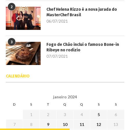
2
Chef Helena Rizzo é a nova jurada do
MasterChef Brasil
06/07/2021
3
Fogo de Chão inclui o famoso Bone-in
Ribeye no rodízio
07/07/2021
CALENDÁRIO
janeiro 2024
D
S
T
Q
Q
S
S
1
2
3
4
5
6
7
8
9
10
11
12
13