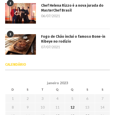
2
Chef Helena Rizzo é a nova jurada do
MasterChef Brasil
06/07/2021
3
Fogo de Chão inclui o famoso Bone-in
Ribeye no rodízio
07/07/2021
CALENDÁRIO
janeiro 2023
D
S
T
Q
Q
S
S
1
2
3
4
5
6
7
8
9
10
11
12
13
14