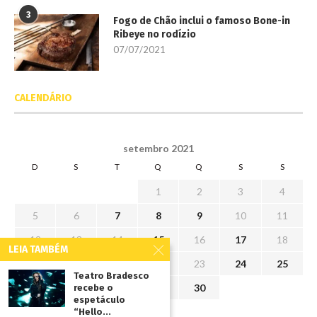
3
Fogo de Chão inclui o famoso Bone-in
Ribeye no rodízio
07/07/2021
CALENDÁRIO
setembro 2021
D
S
T
Q
Q
S
S
1
2
3
4
5
6
7
8
9
10
11
12
13
14
15
16
17
18
LEIA TAMBÉM
19
20
21
22
23
24
25
Teatro Bradesco
26
27
28
29
30
recebe o
espetáculo
“Hello...
« ago
out »