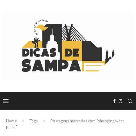
Home
Tags
Postagens marcadas com "shopping west
plaza"