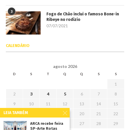
3
Fogo de Chão inclui o famoso Bone-in
Ribeye no rodízio
07/07/2021
CALENDÁRIO
agosto 2026
D
S
T
Q
Q
S
S
1
2
3
4
5
6
7
8
9
10
11
12
13
14
15
LEIA TAMBÉM
16
17
18
19
20
21
22
23
24
25
26
27
28
29
ARCA recebe feira
SP-Arte Rotas