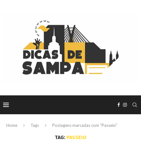
Home
Tags
Postagens marcadas com "Passeio"
TAG:
PASSEIO