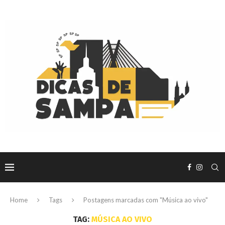
Home
Tags
Postagens marcadas com "Música ao vivo"
TAG:
MÚSICA AO VIVO