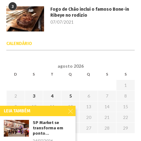
3
Fogo de Chão inclui o famoso Bone-in
Ribeye no rodízio
07/07/2021
CALENDÁRIO
agosto 2026
D
S
T
Q
Q
S
S
1
2
3
4
5
6
7
8
9
10
11
12
13
14
15
LEIA TAMBÉM
16
17
18
19
20
21
22
SP Market se
23
24
25
26
27
28
29
transforma em
ponto...
30
31
24/07/2026