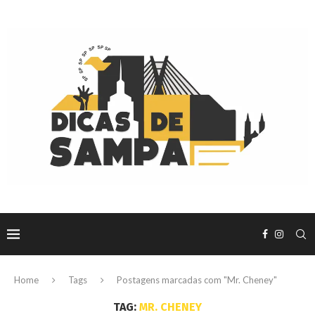
Home
Tags
Postagens marcadas com "Mr. Cheney"
TAG:
MR. CHENEY