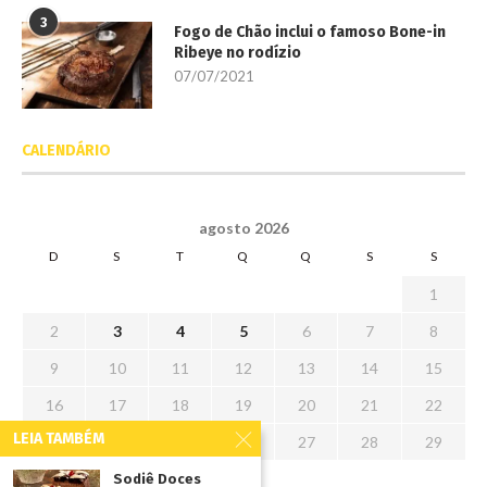
3
Fogo de Chão inclui o famoso Bone-in
Ribeye no rodízio
07/07/2021
CALENDÁRIO
agosto 2026
D
S
T
Q
Q
S
S
1
2
3
4
5
6
7
8
9
10
11
12
13
14
15
16
17
18
19
20
21
22
LEIA TAMBÉM
23
24
25
26
27
28
29
30
31
Sodiê Doces