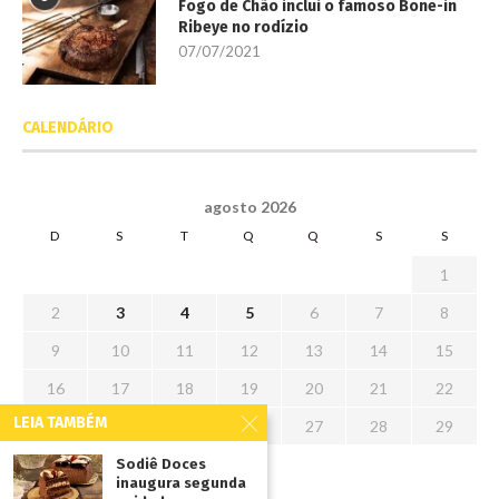
Fogo de Chão inclui o famoso Bone-in
Ribeye no rodízio
07/07/2021
CALENDÁRIO
agosto 2026
D
S
T
Q
Q
S
S
1
2
3
4
5
6
7
8
9
10
11
12
13
14
15
16
17
18
19
20
21
22
LEIA TAMBÉM
23
24
25
26
27
28
29
30
31
Sodiê Doces
inaugura segunda