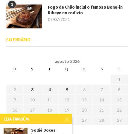
3
Fogo de Chão inclui o famoso Bone-in
Ribeye no rodízio
07/07/2021
CALENDÁRIO
agosto 2026
D
S
T
Q
Q
S
S
1
2
3
4
5
6
7
8
9
10
11
12
13
14
15
16
17
18
19
20
21
22
LEIA TAMBÉM
23
24
25
26
27
28
29
30
31
Sodiê Doces