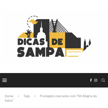
Home
Tags
Postagens marcadas com "Kit Alegria da
Selva"