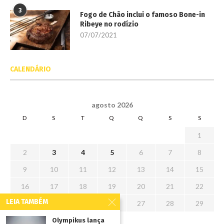
3
Fogo de Chão inclui o famoso Bone-in
Ribeye no rodízio
07/07/2021
CALENDÁRIO
agosto 2026
D
S
T
Q
Q
S
S
1
2
3
4
5
6
7
8
9
10
11
12
13
14
15
16
17
18
19
20
21
22
LEIA TAMBÉM
23
24
25
26
27
28
29
30
31
Olympikus lança