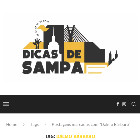
Home
Tags
Postagens marcadas com "Dalmo Bárbaro"
TAG:
DALMO BÁRBARO