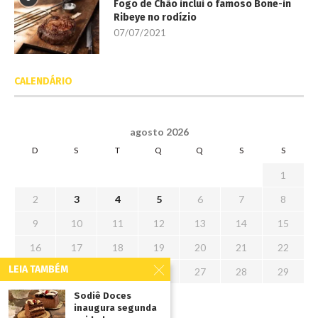
Fogo de Chão inclui o famoso Bone-in
Ribeye no rodízio
07/07/2021
CALENDÁRIO
agosto 2026
D
S
T
Q
Q
S
S
1
2
3
4
5
6
7
8
9
10
11
12
13
14
15
16
17
18
19
20
21
22
LEIA TAMBÉM
23
24
25
26
27
28
29
30
31
Sodiê Doces
inaugura segunda