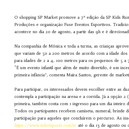
O shopping SP Market promove a 7ª edição da SP Kids Run
Produções e organização Fuse Eventos Esportivos. Tradicion
acontece no dia 20 de agosto, a partir das 9h e é direcionad
Na companhia de Mônica e toda a turma, as crianças aprove
que variam de 50 a 200 metros de acordo com a idade dos pa
para idades de 2 a 4, 100 metros para os pequenos de 5 a 
“É um evento infantil que além de muito divertido, é um ince
primeira infância”, comenta Maíra Santos, gerente de mark
Para participar, os interessados devem escolher entre as du
contempla a participação na arena e a corrida. Já a opção 2 
primeira, também conta com 1 ingresso para um dia inteiro 
Todos os participantes recebem camiseta, numeral, brinde 
participação para aqueles que concluírem o percurso. As insc
https://www.ticketsports.com.br
até o dia 13 de agosto ou q