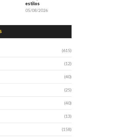
estilos
05/08/2026
S
(615)
(12)
(40)
(25)
(40)
(13)
(158)