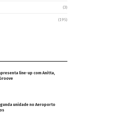
(3)
(195)
apresenta line-up com Anitta,
 Groove
egunda unidade no Aeroporto
hos