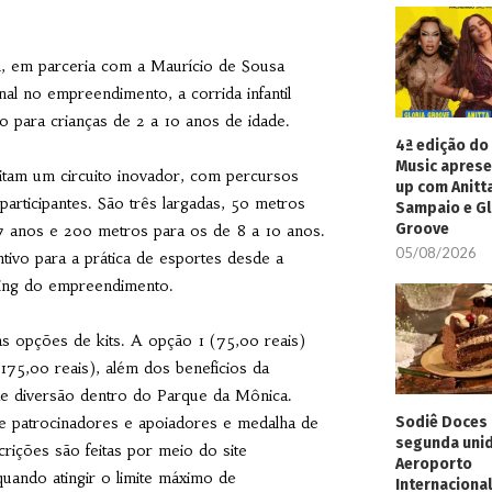
, em parceria com a Maurício de Sousa
al no empreendimento, a corrida infantil
o para crianças de 2 a 10 anos de idade.
4ª edição do 
Music aprese
itam um circuito inovador, com percursos
up com Anitt
rticipantes. São três largadas, 50 metros
Sampaio e Gl
Groove
7 anos e 200 metros para os de 8 a 10 anos.
05/08/2026
ntivo para a prática de esportes desde a
eting do empreendimento.
as opções de kits. A opção 1 (75,00 reais)
(175,00 reais), além dos benefícios da
de diversão dentro do Parque da Mônica.
Sodiê Doces 
de patrocinadores e apoiadores e medalha de
segunda uni
rições são feitas por meio do site
Aeroporto
uando atingir o limite máximo de
Internacional