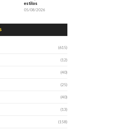
estilos
05/08/2026
S
(615)
(12)
(40)
(25)
(40)
(13)
(158)