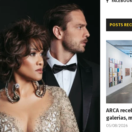
FACEBOO
POSTS REC
ARCA receb
galerias, 
05/08/2026