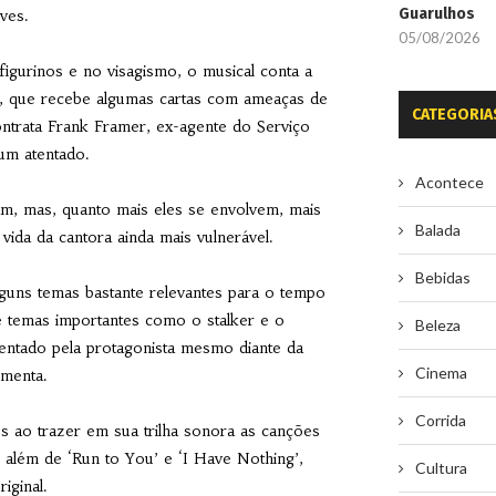
Guarulhos
ves.
05/08/2026
figurinos e no visagismo, o musical conta a
sa, que recebe algumas cartas com ameaças de
CATEGORIA
ontrata Frank Framer, ex-agente do Serviço
um atentado.
Acontece
am, mas, quanto mais eles se envolvem, mais
Balada
ida da cantora ainda mais vulnerável.
Bebidas
alguns temas bastante relevantes para o tempo
de temas importantes como o stalker e o
Beleza
mentado pela protagonista mesmo diante da
Cinema
omenta.
Corrida
s ao trazer em sua trilha sonora as canções
além de ‘Run to You’ e ‘I Have Nothing’,
Cultura
iginal.