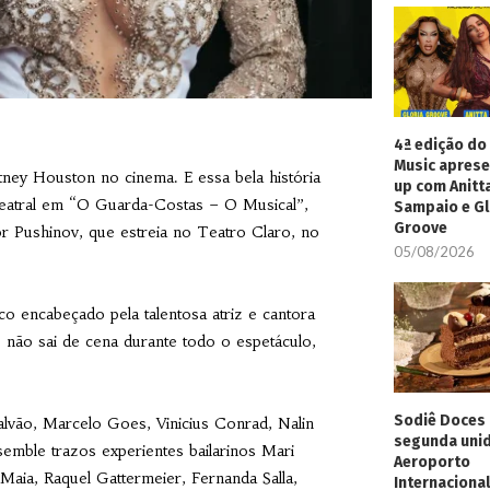
4ª edição do 
Music aprese
ney Houston no cinema. E essa bela história
up com Anitt
 teatral em “O Guarda-Costas – O Musical”,
Sampaio e Gl
Groove
r Pushinov, que estreia no Teatro Claro, no
05/08/2026
o encabeçado pela talentosa atriz e cantora
e não sai de cena durante todo o espetáculo,
Sodiê Doces 
alvão, Marcelo Goes, Vinicius Conrad, Nalin
segunda uni
nsemble trazos experientes bailarinos Mari
Aeroporto
Maia, Raquel Gattermeier, Fernanda Salla,
Internacional