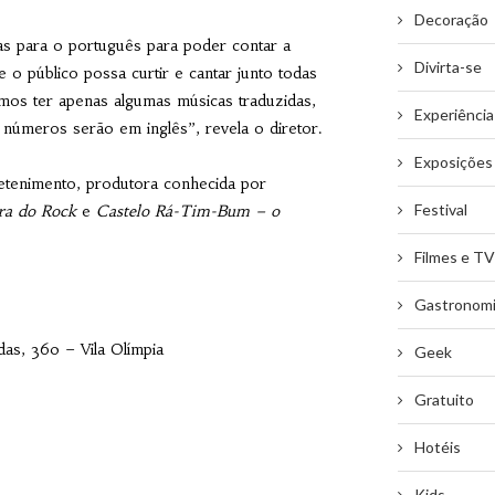
Decoração
as para o português para poder contar a
Divirta-se
e o público possa curtir e cantar junto todas
mos ter apenas algumas músicas traduzidas,
Experiência
 números serão em inglês”, revela o diretor.
Exposições
etenimento, produtora conhecida por
Festival
ra do Rock
e
Castelo Rá-Tim-Bum – o
Filmes e TV
Gastronom
das, 360 – Vila Olímpia
Geek
Gratuito
Hotéis
Kids