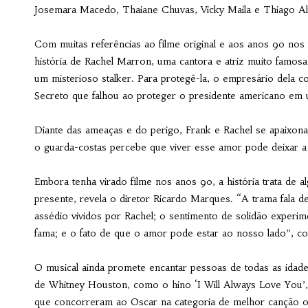
Josemara Macedo, Thaiane Chuvas, Vicky Maila e Thiago Al
Com muitas referências ao filme original e aos anos 90 nos 
história de Rachel Marron, uma cantora e atriz muito famo
um misterioso stalker. Para protegê-la, o empresário dela c
Secreto que falhou ao proteger o presidente americano em 
Diante das ameaças e do perigo, Frank e Rachel se apaixon
o guarda-costas percebe que viver esse amor pode deixar a v
Embora tenha virado filme nos anos 90, a história trata de 
presente, revela o diretor Ricardo Marques. “A trama fala 
assédio vividos por Rachel; o sentimento de solidão experi
fama; e o fato de que o amor pode estar ao nosso lado”, c
O musical ainda promete encantar pessoas de todas as idade
de Whitney Houston, como o hino ‘I Will Always Love You’, 
que concorreram ao Oscar na categoria de melhor canção or