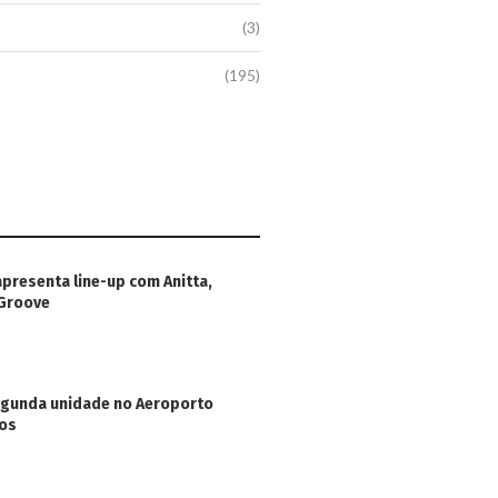
(3)
(195)
apresenta line-up com Anitta,
 Groove
egunda unidade no Aeroporto
hos