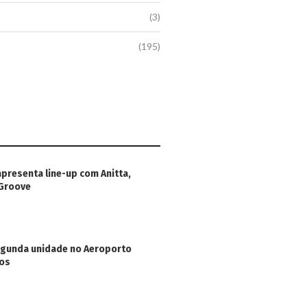
(3)
(195)
apresenta line-up com Anitta,
 Groove
egunda unidade no Aeroporto
hos