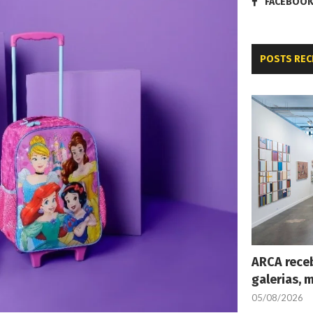
FACEBOO
POSTS REC
ARCA receb
galerias, 
05/08/2026