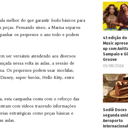
nada melhor do que garantir
looks
básicos para
as peças. Pensando nisso, a Marisa separou
ompanhar os pequenos o ano todo e podem
4ª edição do 
Music aprese
up com Anitt
Sampaio e Gl
m ser versáteis atendendo aos diversos
Groove
iançada nessa volta às aulas, a sessão de
05/08/2026
risa. Os pequenos podem usar mochilas,
Disney, super-heróis, Hello Kitty, entre
a, esta campanha conta com o reforço das
entram com vídeos trazendo informações
Sodiê Doces 
ias estratégicas como peças básicas e
segunda uni
s aulas.
Aeroporto
Internacional