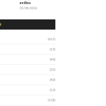
estilos
05/08/2026
S
(615)
(12)
(40)
(25)
(40)
(13)
(158)