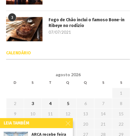
3
Fogo de Chão inclui o famoso Bone-in
Ribeye no rodízio
07/07/2021
CALENDÁRIO
agosto 2026
D
S
T
Q
Q
S
S
1
2
3
4
5
6
7
8
9
10
11
12
13
14
15
LEIA TAMBÉM
16
17
18
19
20
21
22
23
24
25
26
27
28
29
ARCA recebe feira